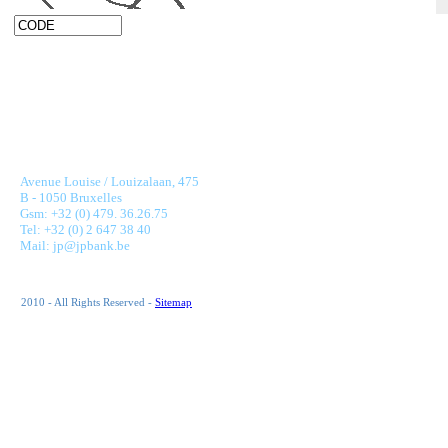
JONNAERT & PARTNERS BANKING RECRUITMENT
Avenue Louise / Louizalaan, 475
B - 1050 Bruxelles
Gsm: +32 (0) 479. 36.26.75
Tel: +32 (0) 2 647 38 40
Mail: jp@jpbank.be
2010 - All Rights Reserved -
Sitemap