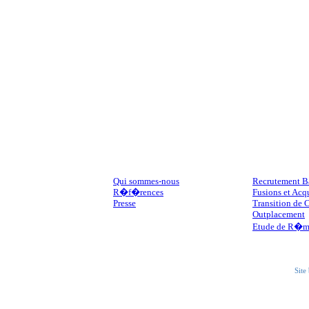
NOTRE SOCI�T�
SERVICES
Qui sommes-nous
Recrutement B
R�f�rences
Fusions et Acq
Presse
Transition de 
Outplacement
Etude de R�m
Site