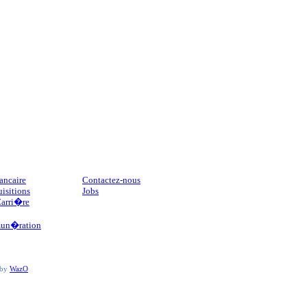
CONTACT
ancaire
Contactez-nous
uisitions
Jobs
Carri�re
un�ration
 by
WazO