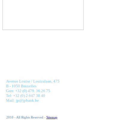
JONNAERT & PARTNERS BANKING RECRUITMENT
Avenue Louise / Louizalaan, 475
B - 1050 Bruxelles
Gsm: +32 (0) 479. 36.26.75
Tel: +32 (0) 2 647 38 40
Mail: jp@jpbank.be
2010 - All Rights Reserved -
Sitemap